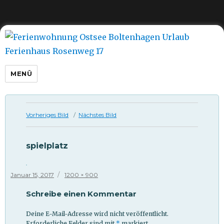
Ferienwohnung Ostsee
Boltenhagen Urlaub Ferienhaus
Rosenweg 17
MENÜ
Vorheriges Bild
Nächstes Bild
spielplatz
Veröffentlicht
Originalgröße
Januar 15, 2017
1200 × 900
am
Schreibe einen Kommentar
Deine E-Mail-Adresse wird nicht veröffentlicht.
Erforderliche Felder sind mit
*
markiert