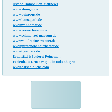
Ostsee-Immobilien-Matthews
www.atemgut.de
www.deinpony.de
www.hansapark.de
www.wonnemar.de
www.zoo-schwerin.de
www.schmunzel-museum.de
www.wanderritte-werner.de
www.piratenopenairtheater.de
www.tigerpark.de
Reitartikel & Sattlerei Peinemann
Ferienhaus Neuer Weg 12
in Boltenhagen
www.ostsee-suche.com