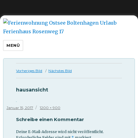
Ferienwohnung Ostsee
Boltenhagen Urlaub Ferienhaus
Rosenweg 17
MENÜ
Vorheriges Bild
Nächstes Bild
hausansicht
Veröffentlicht
Originalgröße
Januar 15, 2017
1200 × 900
am
Schreibe einen Kommentar
Deine E-Mail-Adresse wird nicht veröffentlicht.
Erforderliche Felder sind mit
*
markiert